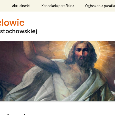
rzeskocz
Aktualności
Kancelaria parafialna
Ogłoszenia parafia
o
eści
Standardy ochrony
Ogłoszenia 2026
małoletnich
Ogłoszenia 2025
Msze święte i
nabożeństwa
Ogłoszenia 2024
Sakramenty święte i
obrzędy liturgiczne
Ogłoszenia 2023
Ogłoszenia 2022
Ogłoszenia 2021
Ogłoszenia 2020
Ogłoszenia 2019
Ogłoszenia 2018