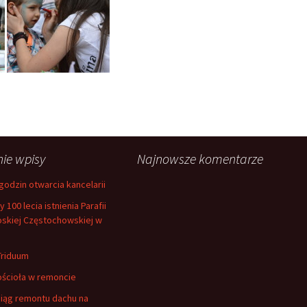
nie wpisy
Najnowsze komentarze
godzin otwarcia kancelarii
100 lecia istnienia Parafii
oskiej Częstochowskiej w
Triduum
ościoła w remoncie
ciąg remontu dachu na