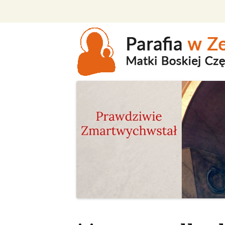
P
d
tr