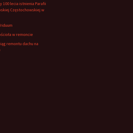
100 lecia istnienia Parafii
oskiej Częstochowskiej w
Triduum
ościoła w remoncie
ciąg remontu dachu na
e