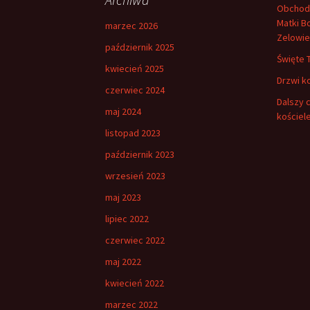
k
Obchody 
a
Matki B
marzec 2026
j
Zelowie
:
październik 2025
Święte 
kwiecień 2025
Drzwi k
czerwiec 2024
Dalszy 
maj 2024
kościel
listopad 2023
październik 2023
wrzesień 2023
maj 2023
lipiec 2022
czerwiec 2022
maj 2022
kwiecień 2022
marzec 2022