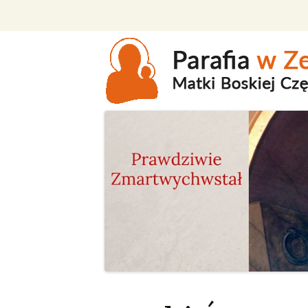
P
d
tr