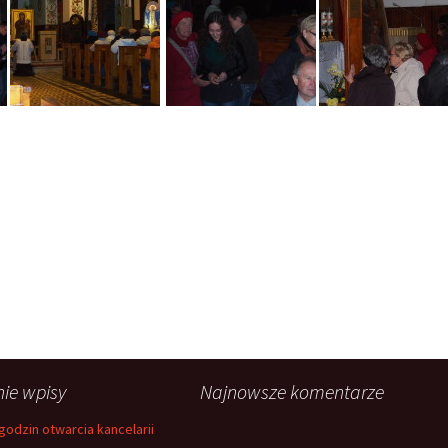
nie wpisy
Najnowsze komentarze
godzin otwarcia kancelarii