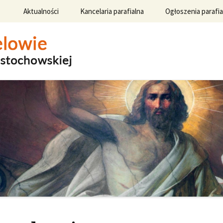
rzeskocz
Aktualności
Kancelaria parafialna
Ogłoszenia parafia
o
eści
Standardy ochrony
Ogłoszenia 2026
małoletnich
Ogłoszenia 2025
Msze święte i
nabożeństwa
Ogłoszenia 2024
Sakramenty święte i
obrzędy liturgiczne
Ogłoszenia 2023
Ogłoszenia 2022
Ogłoszenia 2021
Ogłoszenia 2020
Ogłoszenia 2019
Ogłoszenia 2018