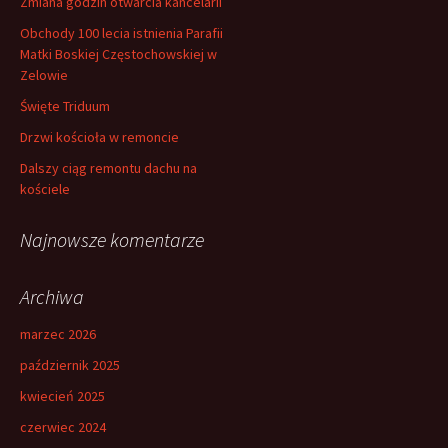
Zmiana godzin otwarcia kancelarii
j
Obchody 100 lecia istnienia Parafii
:
Matki Boskiej Częstochowskiej w
Zelowie
Święte Triduum
Drzwi kościoła w remoncie
Dalszy ciąg remontu dachu na
kościele
Najnowsze komentarze
Archiwa
marzec 2026
październik 2025
kwiecień 2025
czerwiec 2024