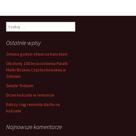
S
z
u
Ostatnie wpisy
k
a
Zmiana godzin otwarcia kancelarii
j
:
Obchody 100 lecia istnienia Parafii
Matki Boskiej Częstochowskiej w
Zelowie
Święte Triduum
Drzwi kościoła w remoncie
Dalszy ciąg remontu dachu na
kościele
Najnowsze komentarze