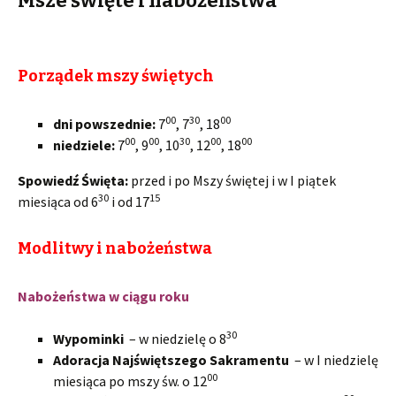
Msze święte i nabożeństwa
Porządek mszy świętych
00
30
00
dni powszednie:
7
, 7
, 18
00
00
30
00
00
niedziele:
7
, 9
, 10
, 12
, 18
Spowiedź Święta:
przed i po Mszy świętej i w I piątek
30
15
miesiąca od 6
i od 17
Modlitwy i nabożeństwa
Nabożeństwa w ciągu roku
30
Wypominki
– w niedzielę o 8
Adoracja Najświętszego Sakramentu
– w I niedzielę
00
miesiąca po mszy św. o 12