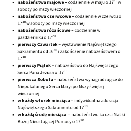
30
naboże
ń
stwa majowe
– codziennie w maju o 17
w
soboty po mszy wieczornej
naboże
ń
stwa czerwcowe
– codziennie w czerwcu o
30
17
w soboty po mszy wieczornej
naboże
ń
stwa różańcowe
– codziennie w
20
październiku o 17
pierwszy Czwartek
– wystawienie Najświętszego
30
Sakramentu od 16
i zakończenie nabożeństwem o
30
17
pierwszy Piątek
– nabożeństwo do Najświętszego
30
Serca Pana Jezusa o 17
pierwsza Sobota
– nabożeństwa wynagradzające do
Niepokalanego Serca Maryi po Mszy świętej
wieczornej
w każdy wtorek miesiąca
– indywidualna adoracja
30
Najświętszego Sakramentu od 17
w każdą środę miesiąca
– nabożeństwo ku czci Matki
30
Bożej Nieustającej Pomocy o 17