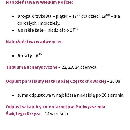
Naboże
ń
stwa w Wielkim Poście:
20
00
Droga Krzyżowa
– piątki: – 17
dla dzieci, 19
– dla
dorosłych i młodzieży.
20
Gorzkie żale
– niedziela o 17
Naboże
ń
stwa w adwencie:
45
Roraty
– 6
Triduum Eucharystyczne
– 22, 23, 24 czerwca.
Odpust parafialny Matki Bożej Częstochowskiej
– 26.08
suma odpustowa w najbliższa niedzielę po 26 sierpnia.
Odpust w kaplicy cmentarnej pw. Podwyższenia
Świętego Krzyża
– 14 września.